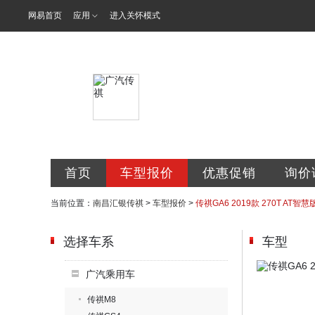
网易首页
应用
进入关怀模式
南昌汇银汽车
首页
车型报价
优惠促销
询价
当前位置：
南昌汇银传祺
>
车型报价
>
传祺GA6 2019款 270T AT智慧
选择车系
车型
广汽乘用车
传祺M8