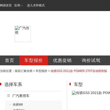
网易首页
应用
进入关怀模式
南昌汇银汽车销售
首页
车型报价
优惠促销
询价试驾
当前位置：
南昌汇银传祺
>
车型报价
>
传祺GS3 2021款 POWER 270T自动劲智版
选择车系
车型
广汽乘用车
传祺M8