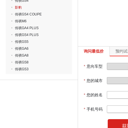
传祺GS4
影豹
传祺GS4 COUPE
传祺M6
传祺GA4 PLUS
传祺GS4 PLUS
传祺GS5
传祺GA6
询问最低价
预约试
传祺GA8
传祺GS8
*
意向车型
传祺GS3
*
您的城市
*
您的姓名
*
手机号码
获