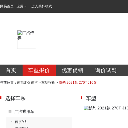
网易首页
应用
进入关怀模式
南昌汇银汽车销售
首页
车型报价
优惠促销
询价试驾
当前位置：
南昌汇银传祺
>
车型报价
>
影豹 2021款 270T J16版
选择车系
车型
广汽乘用车
传祺M8