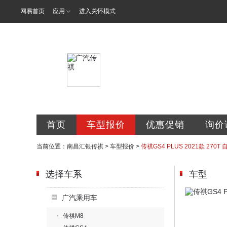
网易首页
应用
进入关怀模式
南昌汇银汽车
首页
车型报价
优惠促销
询价
当前位置：
南昌汇银传祺
>
车型报价
>
传祺GS4 PLUS 2021款 270
选择车系
车型
广汽乘用车
传祺M8