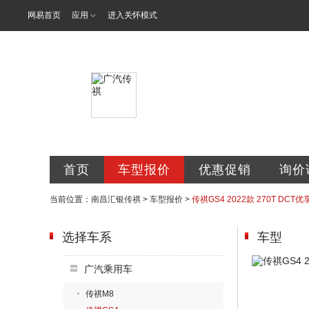
网易首页
应用
进入关怀模式
南昌汇银汽车
首页
车型报价
优惠促销
询价
当前位置：
南昌汇银传祺
>
车型报价
>
传祺GS4 2022款 270T DCT优
选择车系
车型
广汽乘用车
传祺M8