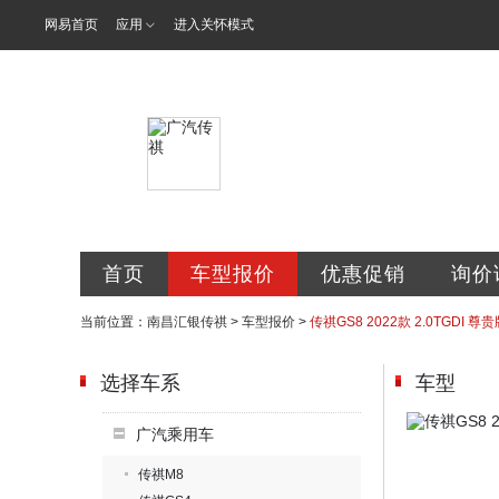
网易首页
应用
进入关怀模式
南昌汇银汽车
首页
车型报价
优惠促销
询价
当前位置：
南昌汇银传祺
>
车型报价
>
传祺GS8 2022款 2.0TGDI 尊贵
选择车系
车型
广汽乘用车
传祺M8