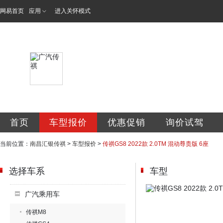
网易首页
应用
进入关怀模式
南昌汇银汽车销售
首页
车型报价
优惠促销
询价试驾
当前位置：
南昌汇银传祺
>
车型报价
>
传祺GS8 2022款 2.0TM 混动尊贵版 6座
选择车系
车型
广汽乘用车
传祺M8