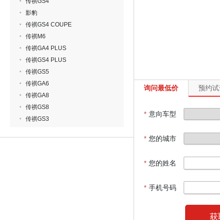
传祺GS4
影豹
传祺GS4 COUPE
传祺M6
传祺GA4 PLUS
传祺GS4 PLUS
传祺GS5
传祺GA6
询问最低价
预约试
传祺GA8
传祺GS8
*
意向车型
传祺GS3
*
您的城市
*
您的姓名
*
手机号码
获