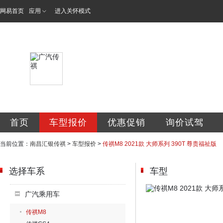
网易首页
应用
进入关怀模式
南昌汇银汽车销售
首页
车型报价
优惠促销
询价试驾
当前位置：
南昌汇银传祺
>
车型报价
>
传祺M8 2021款 大师系列 390T 尊贵福祉版
选择车系
车型
广汽乘用车
传祺M8