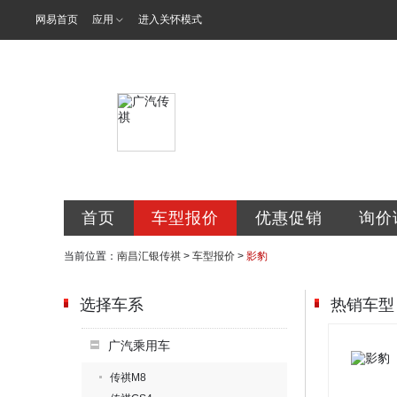
网易首页
应用
进入关怀模式
南昌汇银汽车
首页
车型报价
优惠促销
询价
当前位置：
南昌汇银传祺
>
车型报价
>
影豹
选择车系
热销车型
广汽乘用车
传祺M8