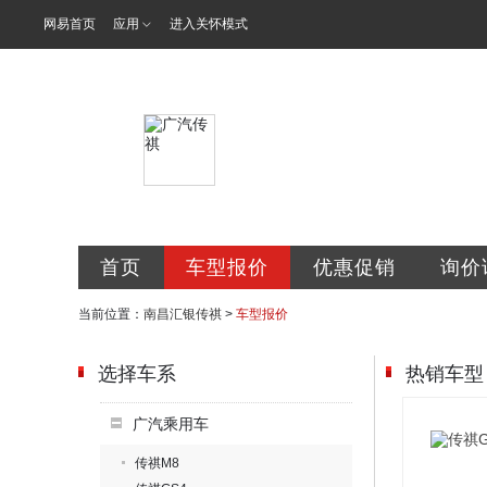
网易首页
应用
进入关怀模式
南昌汇银汽车
首页
车型报价
优惠促销
询价
当前位置：
南昌汇银传祺
>
车型报价
选择车系
热销车型
广汽乘用车
传祺M8