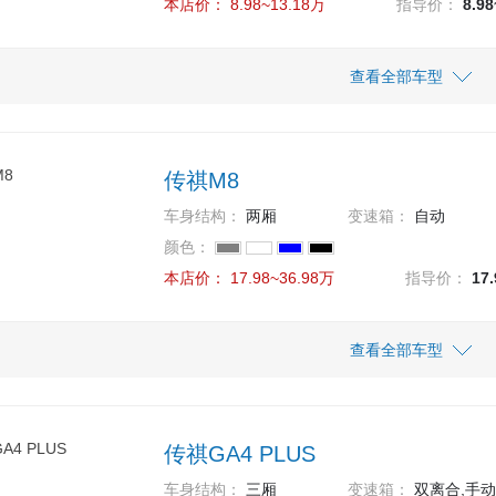
本店价：
8.98~13.18万
指导价：
8.9
17.68万
17.68
 390T 尊贵版
车型
指导价
查看全部车型
本店价
8.98万
8.98
款 270T 手动舒适版
传祺M8
13.18万
13.18
款 270T 自动智行旗舰版
车身结构：
两厢
变速箱：
自动
10.38万
10.38
颜色：
款 270T 手动精英版
本店价：
17.98~36.98万
指导价：
17
11.38万
11.38
 270T DCT优享版
车型
指导价
查看全部车型
本店价
12.68万
12.68
款 270T 自动智行科技版
26.48万
26.48
款 领秀系列 390T 旗舰版
11.98万
11.98
款 270T 自动智行领航版
传祺GA4 PLUS
17.98万
17.98
款 改款 领秀系列 390T 豪华版
车身结构：
三厢
变速箱：
双离合,手动