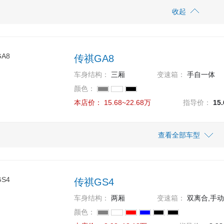
收起
传祺GA8
车身结构：
三厢
变速箱：
手自一体
颜色：
本店价：
15.68~22.68万
指导价：
15
车型
指导价
查看全部车型
本店价
16.68万
16.68
 390T 尊荣版
传祺GS4
15.68万
15.68
 390T 尊享版
车身结构：
两厢
变速箱：
双离合,手动
22.68万
22.68
颜色：
 390T 至尊版