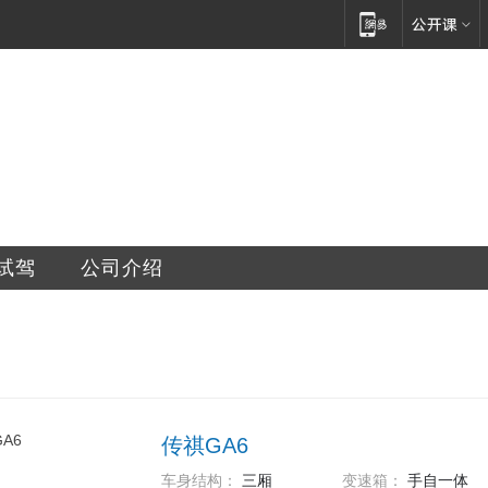
销售服务有限公司
试驾
公司介绍
传祺GA6
车身结构：
三厢
变速箱：
手自一体