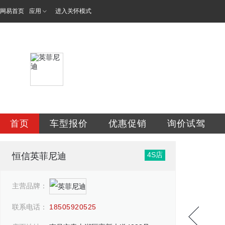
网易首页
应用
进入关怀模式
南昌恒信英菲尼迪
首页
车型报价
优惠促销
询价试驾
4S店
恒信英菲尼迪
主营品牌：
联系电话：
18505920525